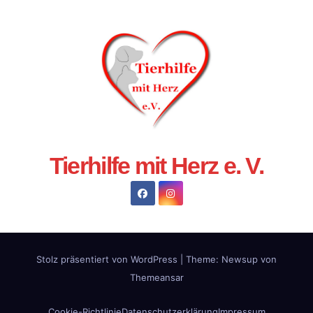
Tierhilfe mit Herz e. V.
Stolz präsentiert von WordPress
|
Theme:
Newsup
von
Themeansar
Cookie-Richtlinie
Datenschutzerklärung
Impressum