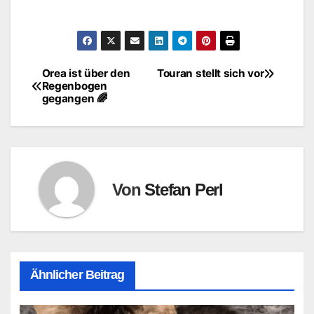
Orea ist über den
Touran stellt sich vor
Beitragsnavigation
Regenbogen
gegangen 🌈
Von
Stefan Perl
Ähnlicher Beitrag