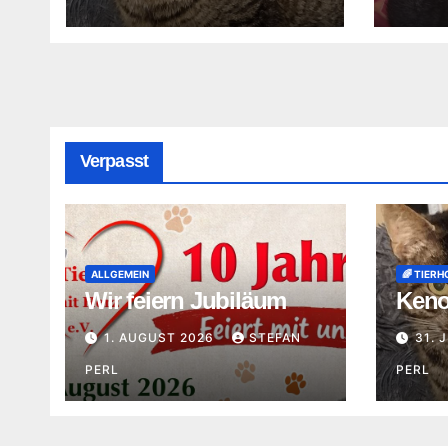
Verpasst
ALLGEMEIN
🌈 TIERH
Wir feiern Jubiläum
Keno 
1. AUGUST 2026
STEFAN
31. 
PERL
PERL