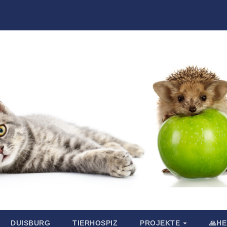
DUISBURG
TIERHOSPIZ
PROJEKTE
🙏H