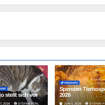
🌈 TIERHOSPIZ
Spenden Tierhosp
OSPIZ
o stellt sich vor
2026
21, 2026
STEFAN PERL
JUNI 5, 2026
STEFAN P