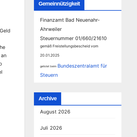
Gemeinnützigkeit
Finanzamt Bad Neuenahr-
Ahrweiler
 Geld
Steuernummer 01/660/21610
gemäß Freistellungsbescheid vom
che
 an
20.01.2025
o
Bundeszentralamt für
gelistet beim
el
Steuern
Archive
August 2026
Juli 2026