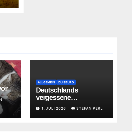
ALLGEMEIN
DUISBURG
vor
Deutschlands
vergessene
N
Straßenkatzen
1. JULI 2026
STEFAN PERL