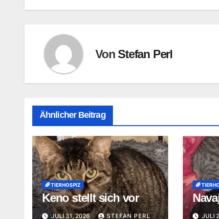
Von
Stefan Perl
Ähnlicher Beitrag
🌈 TIERHOSPIZ
🌈 TIERH
Keno stellt sich vor
Navaj
JULI 31, 2026
STEFAN PERL
JULI 