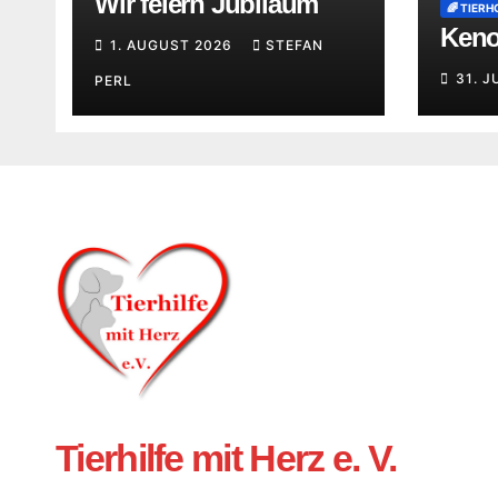
Wir feiern Jubiläum
🌈 TIERH
Keno 
1. AUGUST 2026
STEFAN
31. J
PERL
Tierhilfe mit Herz e. V.