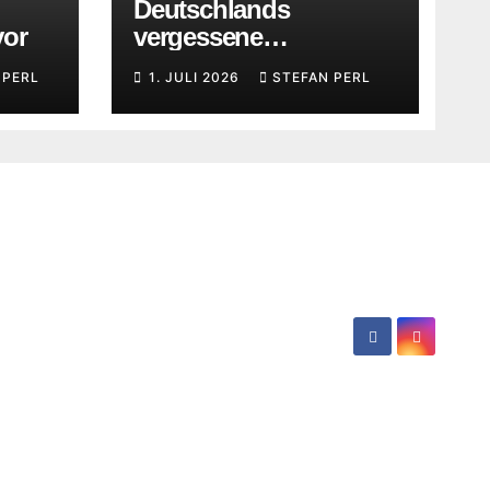
Deutschlands
vor
vergessene
Straßenkatzen
 PERL
1. JULI 2026
STEFAN PERL