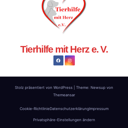
Tierhilfe mit Herz e. V.
Stolz präsentiert von WordPress
|
Theme:
Newsup
von
Themeansar
Cookie-Richtlinie
Datenschutzerklärung
Impressum
Privatsphäre-Einstellungen ändern