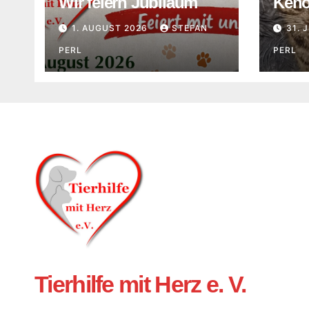
Wir feiern Jubiläum
Keno 
1. AUGUST 2026
STEFAN
31. 
PERL
PERL
Tierhilfe mit Herz e. V.