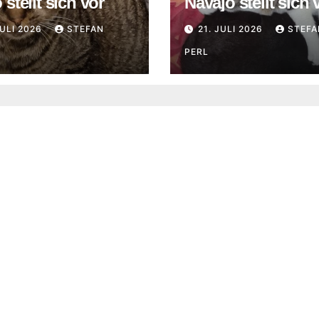
stellt sich vor
Navajo stellt sich 
JULI 2026
STEFAN
21. JULI 2026
STEFA
PERL