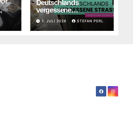
vor
Deutschlands
vergessene
N
Straßenkatzen
1. JULI 2026
STEFAN PERL