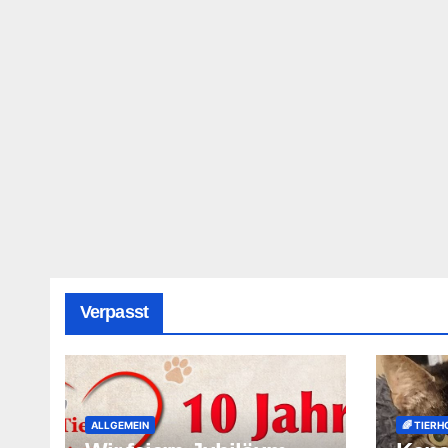
Verpasst
ALLGEMEIN
🌈 TIERH