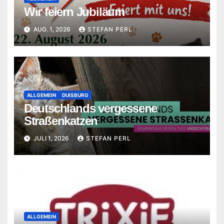
Wir feiern Jubiläum
AUG. 1, 2026
STEFAN PERL
ALLGEMEIN
DUISBURG
Deutschlands vergessene
Straßenkatzen
JULI 1, 2026
STEFAN PERL
ALLGEMEIN