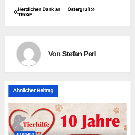
Herzlichen Dank an
Ostergruß
Beitragsnavigation
TRiXiE
Von
Stefan Perl
Ähnlicher Beitrag
ALLGEMEIN