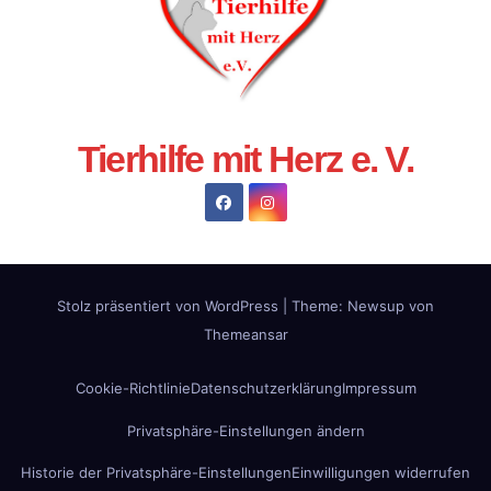
Tierhilfe mit Herz e. V.
Stolz präsentiert von WordPress
|
Theme:
Newsup
von
Themeansar
Cookie-Richtlinie
Datenschutzerklärung
Impressum
Privatsphäre-Einstellungen ändern
Historie der Privatsphäre-Einstellungen
Einwilligungen widerrufen