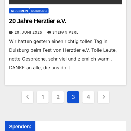
ALLGEMEIN
DUISBURG
20 Jahre Herztier e.V.
29. JUNI 2025
STEFAN PERL
Wir hatten gestern einen richtig tollen Tag in
Duisburg beim Fest von Herztier e.V. Tolle Leute,
nette Gespräche, sehr viel und ziemlich warm .
DANKE an alle, die uns dort…
Seitennummerierung
1
2
3
4
der
Beiträge
Spenden: