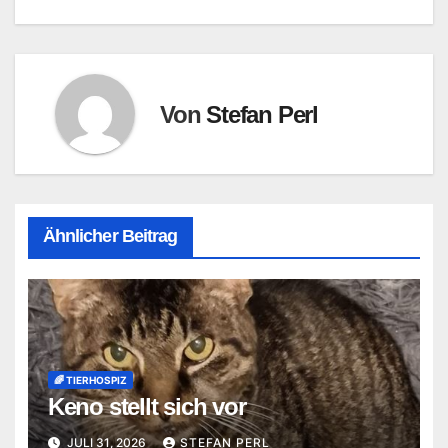
Von
Stefan Perl
Ähnlicher Beitrag
🌈 TIERHOSPIZ
Keno stellt sich vor
JULI 31, 2026
STEFAN PERL