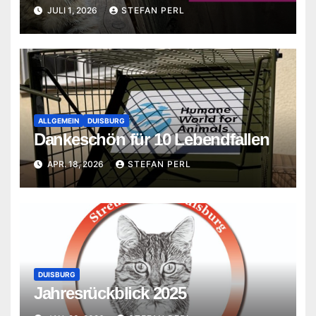
JULI 1, 2026
STEFAN PERL
ALLGEMEIN
DUISBURG
Dankeschön für 10 Lebendfallen
APR. 18, 2026
STEFAN PERL
DUISBURG
Jahresrückblick 2025