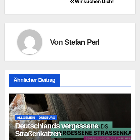
Wir suchen Dich!
Beitragsnavigation
Von
Stefan Perl
Ähnlicher Beitrag
ALLGEMEIN
DUISBURG
Deutschlands vergessene
Straßenkatzen